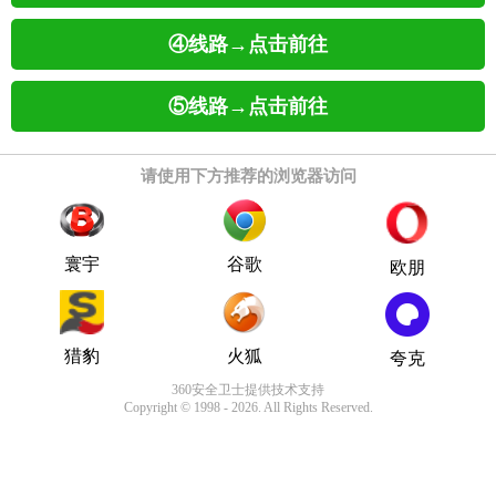
④线路→点击前往
⑤线路→点击前往
请使用下方推荐的浏览器访问
寰宇
谷歌
欧朋
猎豹
火狐
夸克
360安全卫士提供技术支持
Copyright © 1998 -
2026. All Rights Reserved.